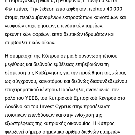
η Πορτογαλία, η Μάλτα, η Ρουμανία, η Τυνησία και οι
Φιλιππίνες. Την έκθεση επισκέφθηκαν περίπου 40.000
άτομα, περιλαμβανομένων εκπροσώπων καινοτόμων και
νεοφυών επιχειρήσεων, επενδυτικών ταμείων,
ερευνητικών φορέων, εκπαιδευτικών ιδρυμάτων και
συμβουλευτικών οίκων.
Η συμμετοχή της Κύπρου σε μια διοργάνωση τέτοιου
μεγέθους και διεθνούς εμβέλειας επιβεβαιώνει τη
δέσμευση της Κυβέρνησης για την προώθηση της χώρας
ως σύγχρονου, καινοτόμου και διεθνώς διασυνδεδεμένου
επιχειρηματικού κέντρου. Παράλληλα, αναδεικνύει τον
ρόλο του YEEB, του Κυπριακού Εμπορικού Κέντρου στο
Λονδίνο και του Invest Cyprus στην προσέλκυση
ποιοτικών επενδύσεων και στην ενίσχυση της
εξωστρέφειας της κυπριακής οικονομίας. Η Κύπρος
φιλοξενεί σήμερα σημαντικό αριθμό διεθνών εταιρειών